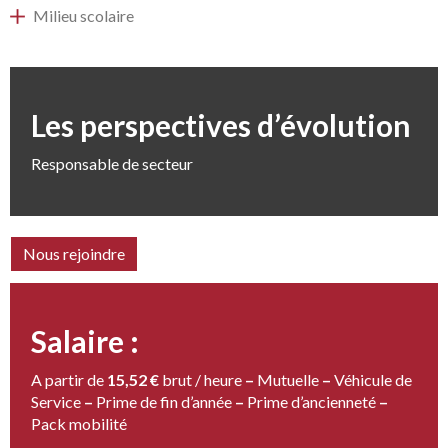
Milieu scolaire
Les perspectives d’évolution
Responsable de secteur
Nous rejoindre
Salaire :
A partir de
15,52 €
brut / heure
–
Mutuelle
–
Véhicule de
Service
–
Prime de fin d’année
–
Prime d’ancienneté
–
Pack mobilité